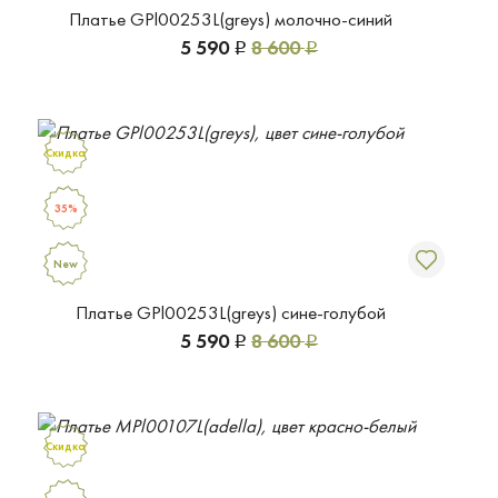
Платье GPl00253L(greys) молочно-синий
5 590
8 600
Р
Р
Скидка
35%
New
Платье GPl00253L(greys) сине-голубой
5 590
8 600
Р
Р
Скидка