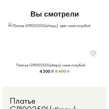
Вы смотрели
Платье GPl00250L(stimpy) сине-голубой
4 300
8 600
Р
Р
Платье