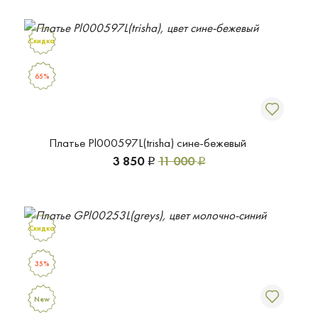
Скидка
65%
Платье Pl000597L(trisha) сине-бежевый
3 850
11 000
Р
Р
Скидка
35%
New