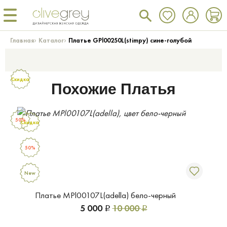
›
›
Главная
Каталог
Платье GPl00250L(stimpy) сине-голубой
Скидка
Похожие Платья
50%
Скидка
50%
New
Платье MPl00107L(adella) бело-черный
5 000
10 000
Р
Р