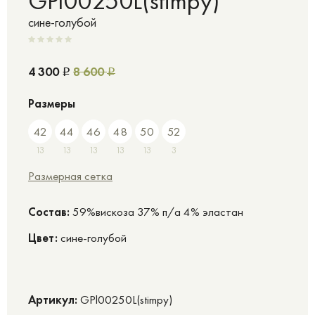
GPl00250L(stimpy)
сине-голубой
4 300
8 600
Р
Р
Размеры
42
44
46
48
50
52
13
13
13
13
13
3
Размерная сетка
Cостав:
59%вискоза 37% п/а 4% эластан
Цвет:
сине-голубой
Артикул:
GPl00250L(stimpy)