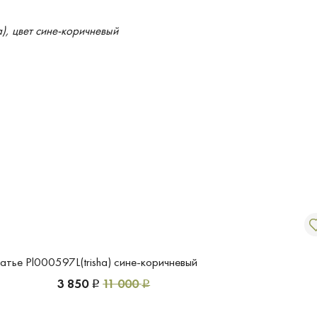
атье Pl000597L(trisha) сине-коричневый
3 850
11 000
Р
Р