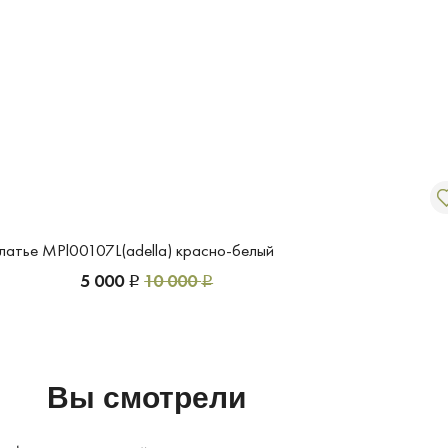
латье MPl00107L(adella) красно-белый
5 000
10 000
Р
Р
Вы смотрели