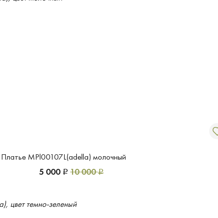
Платье MPl00107L(adella) молочный
5 000
10 000
Р
Р