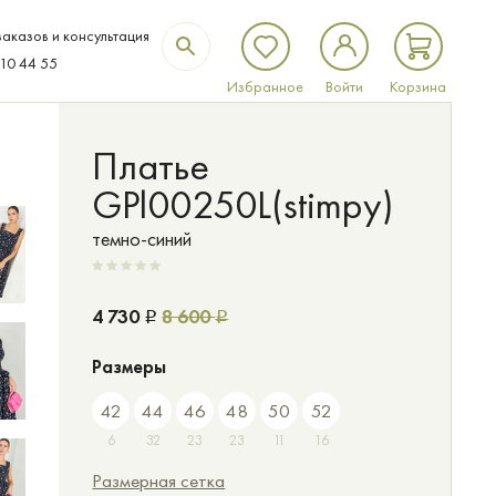
аказов и консультация
310 44 55
Избранное
Войти
Корзина
Платье
GPl00250L(stimpy)
темно-синий
4 730
8 600
Р
Р
Размеры
42
44
46
48
50
52
6
32
23
23
11
16
Размерная сетка