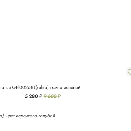
латье GPl00268L(selisa) темно-зеленый
5 280
9 600
Р
Р