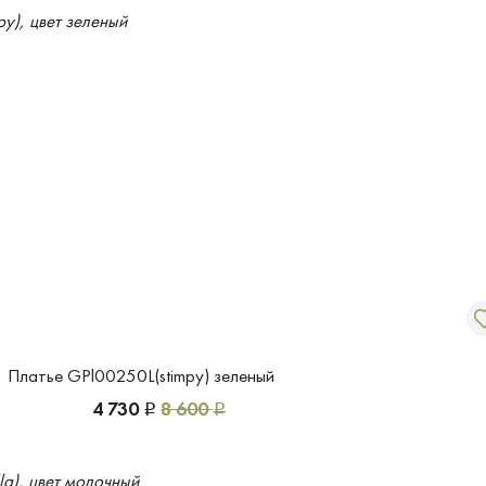
Платье GPl00250L(stimpy) зеленый
4 730
8 600
Р
Р