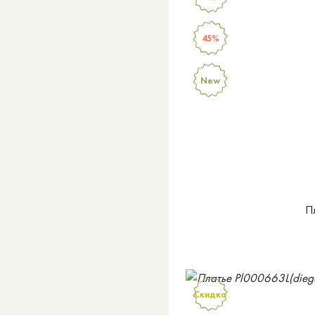
45%
New
П
Скидка