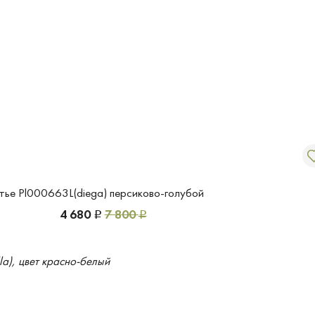
тье Pl000663L(diega) персиково-голубой
4 680
7 800
Р
Р