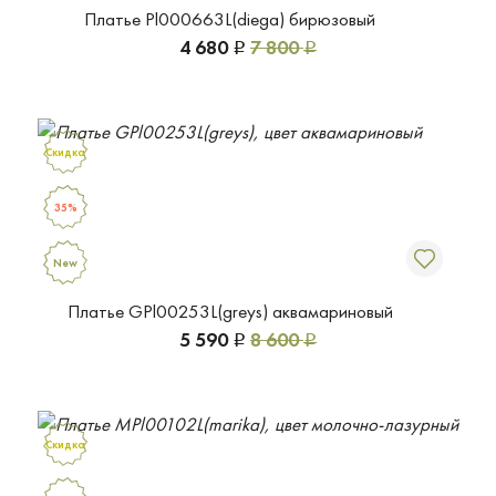
Платье Pl000663L(diega) бирюзовый
4 680
7 800
Р
Р
Скидка
35%
New
Платье GPl00253L(greys) аквамариновый
5 590
8 600
Р
Р
Скидка