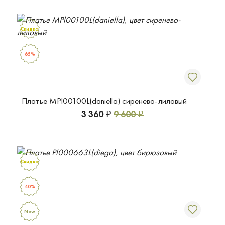
Скидка
65%
Платье MPl00100L(daniella) сиренево-лиловый
3 360
9 600
Р
Р
Скидка
40%
New