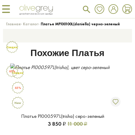
›
›
Главная
Каталог
Платье MPl00100L(daniella) черно-зеленый
Скидка
Похожие Платья
65%
Скидка
65%
New
Платье Pl000597L(trisha) серо-зеленый
3 850
11 000
Р
Р