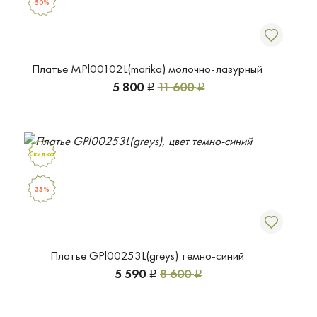
50%
Платье MPl00102L(marika) молочно-лазурный
5 800
11 600
Р
Р
Скидка
35%
Платье GPl00253L(greys) темно-синий
5 590
8 600
Р
Р