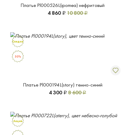
Платье Pl000526L(ipomea) нефритовый
4 860
10 800
Р
Р
Скидка
50%
Платье Pl000194L(story) темно-синий
4 300
8 600
Р
Р
Акция