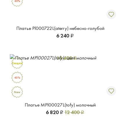
40%
Платье Pl000722L(aterry) небесно-голубой
6 240
Р
10 400
Р
Скидка
45%
New
Платье MPl00027L(tofy) молочный
6 820
12 400
Р
Р