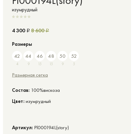
Pl000194L(story)
изумрудный
4 300
8 600
Р
Р
Размеры
42
44
46
48
50
52
4
9
15
15
9
5
Размерная сетка
Cостав:
100%вискоза
Цвет:
изумрудный
Артикул:
Pl000194L(story)