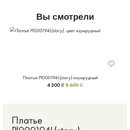
Вы смотрели
Платье Pl000194L(story) изумрудный
4 300
8 600
Р
Р
Платье