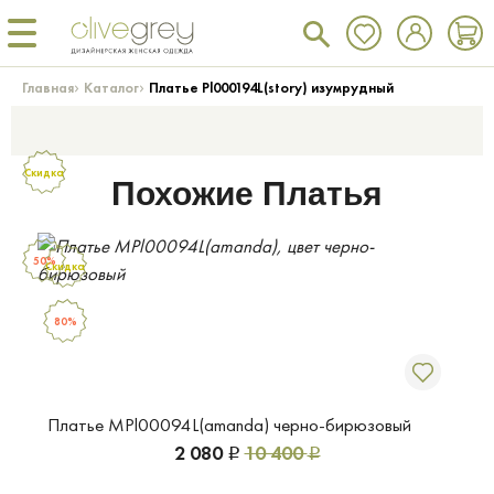
›
›
Главная
Каталог
Платье Pl000194L(story) изумрудный
Скидка
Похожие Платья
50%
Скидка
80%
Платье MPl00094L(amanda) черно-бирюзовый
2 080
10 400
Р
Р