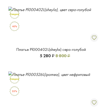
Скидка
40%
Платье Pl000402L(sheyla) серо-голубой
5 280
8 800
Р
Р
Скидка
55%