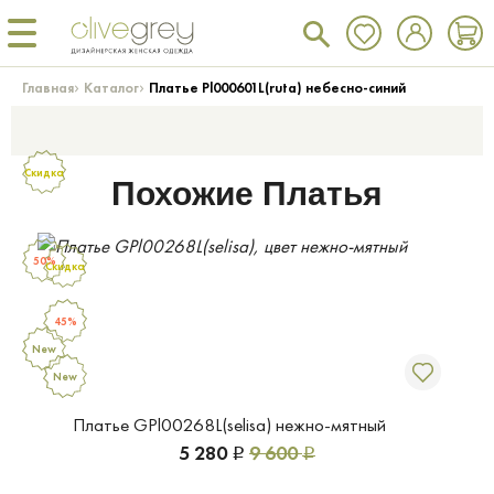
›
›
Главная
Каталог
Платье Pl000601L(ruta) небесно-синий
Скидка
Похожие Платья
50%
Скидка
45%
New
New
Платье GPl00268L(selisa) нежно-мятный
5 280
9 600
Р
Р