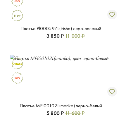
65%
New
Платье Pl000597L(trisha) серо-зеленый
3 850
11 000
Р
Р
Скидка
50%
Платье MPl00102L(marika) черно-белый
5 800
11 600
Р
Р