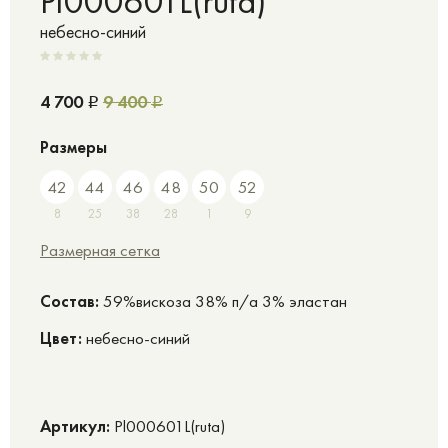
Pl000601L(ruta)
небесно-синий
4 700
9 400
Р
Р
Размеры
42
44
46
48
50
52
8
25
38
28
1
9
Размерная сетка
Cостав:
59%вискоза 38% п/а 3% эластан
Цвет:
небесно-синий
Артикул:
Pl000601L(ruta)