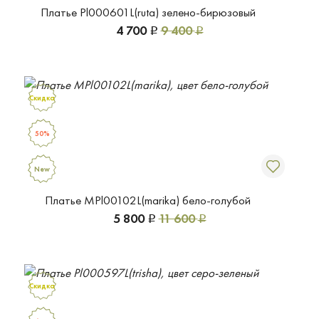
Платье Pl000601L(ruta) зелено-бирюзовый
4 700
9 400
Р
Р
Скидка
50%
New
Платье MPl00102L(marika) бело-голубой
5 800
11 600
Р
Р
Скидка