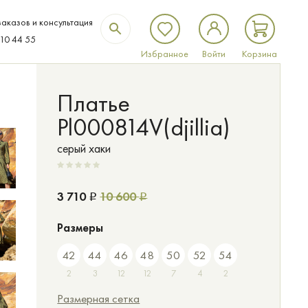
аказов и консультация
310 44 55
Избранное
Войти
Корзина
Платье
Pl000814V(djillia)
серый хаки
3 710
10 600
Р
Р
Размеры
42
44
46
48
50
52
54
2
3
12
12
7
4
2
Размерная сетка