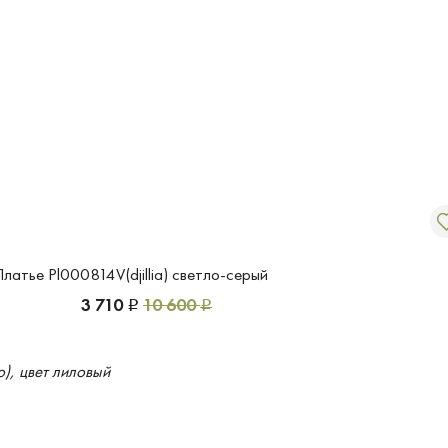
латье Pl000814V(djillia) светло-серый
3 710
10 600
Р
Р