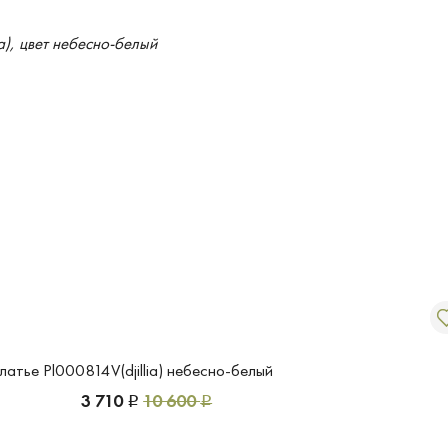
латье Pl000814V(djillia) небесно-белый
3 710
10 600
Р
Р