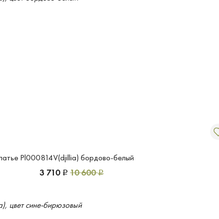
латье Pl000814V(djillia) бордово-белый
3 710
10 600
Р
Р