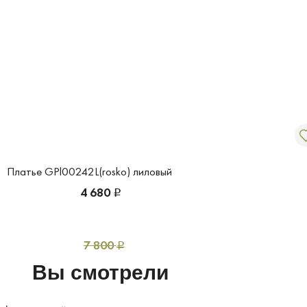
Платье GPl00242L(rosko) лиловый
4 680
Р
7 800
Р
Вы смотрели