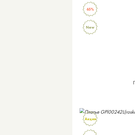
65%
New
П
Акция