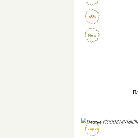
65%
New
Пл
Скидка