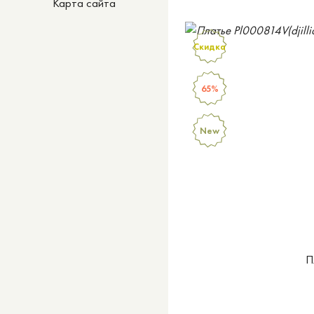
Карта сайта
Скидка
65%
New
П