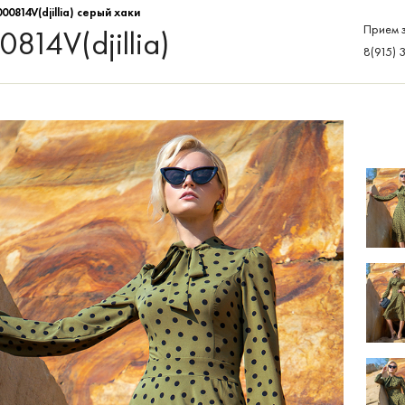
00814V(djillia) серый хаки
Прием з
814V(djillia)
8(915) 