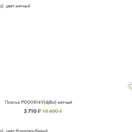
Платье Pl000814V(djillia) мятный
3 710
10 600
Р
Р