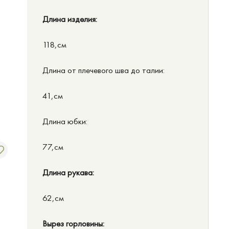
Длина изделия:
118,см
Длина от плечевого шва до талии:
41,см
Длина юбки:
77,см
Длина рукава:
62,см
Вырез горловины: