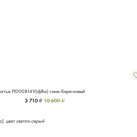
атье Pl000814V(djillia) сине-бирюзовый
3 710
10 600
Р
Р