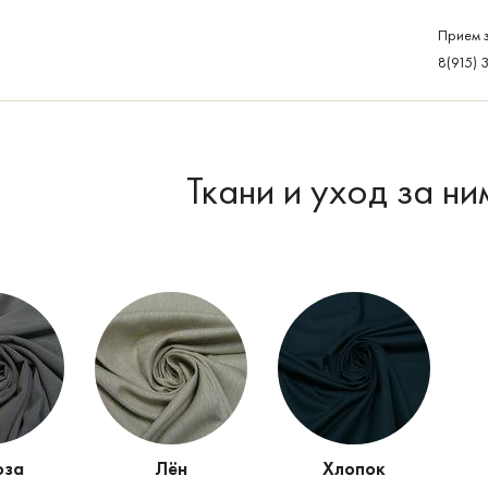
Прием з
8(915) 
Ткани и уход за ни
оза
Лён
Хлопок