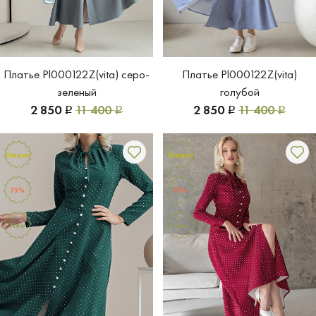
Платье Pl000122Z(vita) серо-
Платье Pl000122Z(vita)
зеленый
голубой
2 850
11 400
2 850
11 400
Р
Р
Р
Р
Скидка
Скидка
75%
75%
New
New