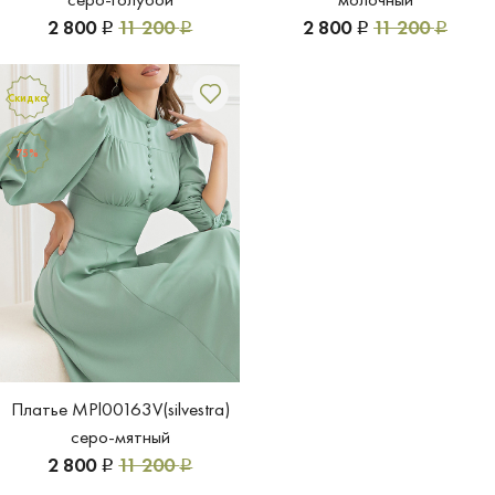
2 800
11 200
2 800
11 200
Р
Р
Р
Р
Скидка
75%
Платье MPl00163V(silvestra)
серо-мятный
2 800
11 200
Р
Р