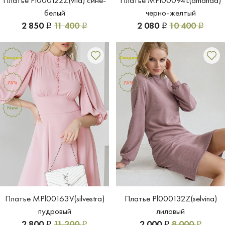
Платье Pl000122Z(vita) сине-
Платье MPl00094L(amanda)
белый
черно-желтый
2 850
11 400
2 080
10 400
Р
Р
Р
Р
Скидка
Скидка
75%
75%
New
Платье MPl00163V(silvestra)
Платье Pl000132Z(selvina)
пудровый
лиловый
2 800
11 200
2 000
8 000
Р
Р
Р
Р