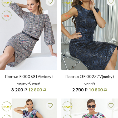
Скидка
Скидка
75%
75%
Платье Pl000881V(miony)
Платье GPl00277V(melsy)
черно-белый
синий
3 200
12 800
2 700
10 800
Р
Р
Р
Р
Скидка
Скидка