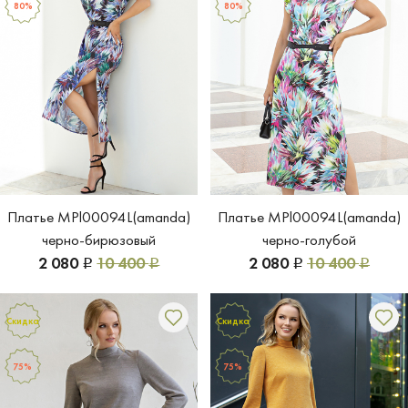
80%
80%
Платье MPl00094L(amanda)
Платье MPl00094L(amanda)
черно-бирюзовый
черно-голубой
2 080
10 400
2 080
10 400
Р
Р
Р
Р
Скидка
Скидка
75%
75%