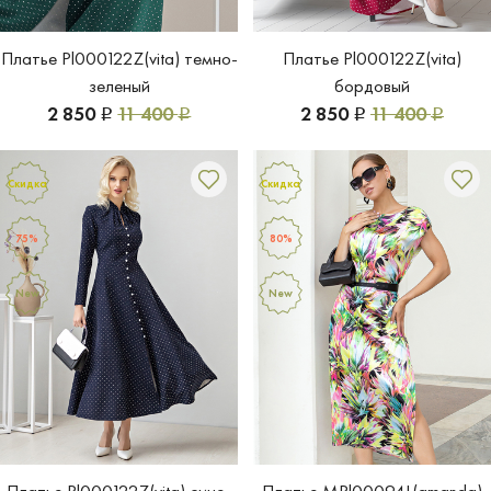
Платье Pl000122Z(vita) темно-
Платье Pl000122Z(vita)
зеленый
бордовый
2 850
11 400
2 850
11 400
Р
Р
Р
Р
Скидка
Скидка
75%
80%
New
New