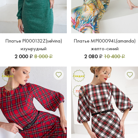
Платье Pl000132Z(selvina)
Платье MPl00094L(amanda)
изумрудный
желто-синий
2 000
8 000
2 080
10 400
Р
Р
Р
Р
Скидка
Скидка
75%
75%