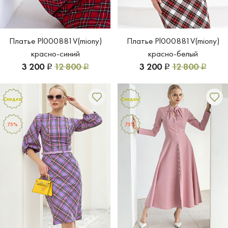
Платье Pl000881V(miony)
Платье Pl000881V(miony)
красно-синий
красно-белый
3 200
12 800
3 200
12 800
Р
Р
Р
Р
Скидка
Скидка
75%
75%