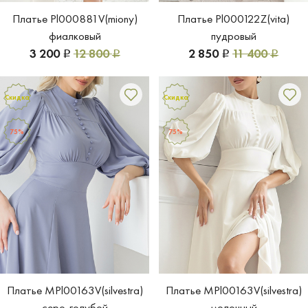
Платье Pl000881V(miony)
Платье Pl000122Z(vita)
фиалковый
пудровый
3 200
12 800
2 850
11 400
Р
Р
Р
Р
Скидка
Скидка
75%
75%
Платье MPl00163V(silvestra)
Платье MPl00163V(silvestra)
серо-голубой
молочный