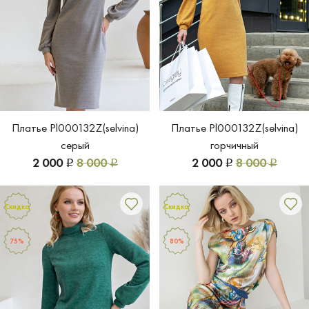
Платье Pl000132Z(selvina)
Платье Pl000132Z(selvina)
серый
горчичный
2 000
8 000
2 000
8 000
Р
Р
Р
Р
Скидка
Скидка
75%
80%