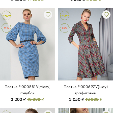
Скидка
Скидка
75%
75%
Платье Pl000881V(miony)
Платье Pl000697V(lussy)
голубой
графитовый
3 200
12 800
3 050
12 200
Р
Р
Р
Р