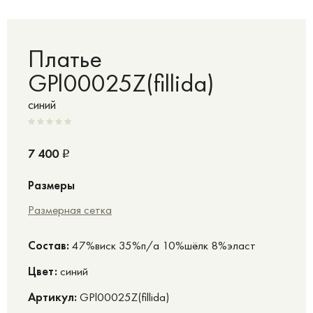
Платье
GPl00025Z(fillida)
синий
7 400
Р
Размеры
Размерная сетка
Cостав:
47%виск 35%п/а 10%шёлк 8%эласт
Цвет:
синий
Артикул:
GPl00025Z(fillida)