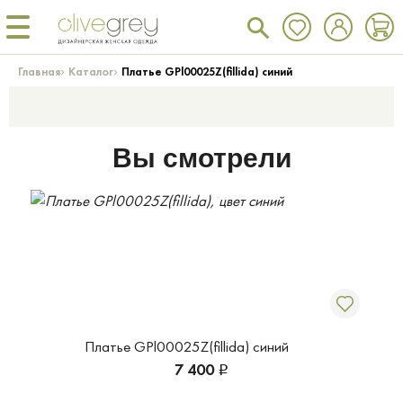
›
›
Главная
Каталог
Платье GPl00025Z(fillida) синий
Вы смотрели
Платье GPl00025Z(fillida) синий
7 400
Р