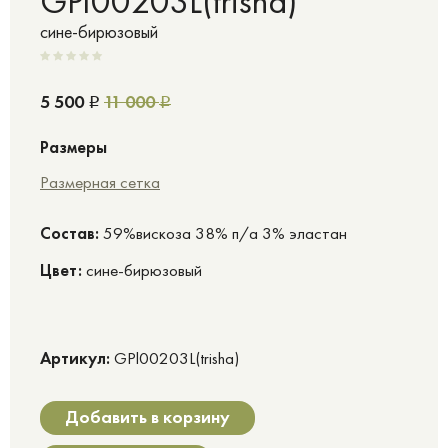
GPl00203L(trisha)
сине-бирюзовый
5 500
11 000
Р
Р
Размеры
Размерная сетка
Cостав:
59%вискоза 38% п/а 3% эластан
Цвет:
сине-бирюзовый
Артикул:
GPl00203L(trisha)
Добавить в корзину