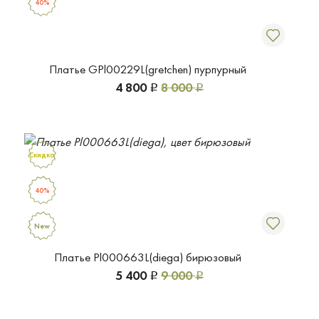
40%
Платье GPl00229L(gretchen) пурпурный
4 800
8 000
Р
Р
Скидка
40%
New
Платье Pl000663L(diega) бирюзовый
5 400
9 000
Р
Р