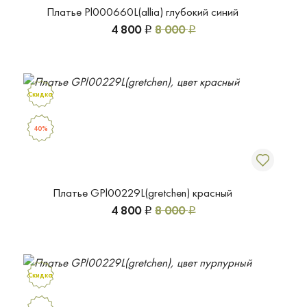
Платье Pl000660L(allia) глубокий синий
4 800
8 000
Р
Р
Скидка
40%
Платье GPl00229L(gretchen) красный
4 800
8 000
Р
Р
Скидка