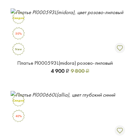
Скидка
50%
New
Платье Pl000593L(midora) розово-лиловый
4 900
9 800
Р
Р
Скидка
40%