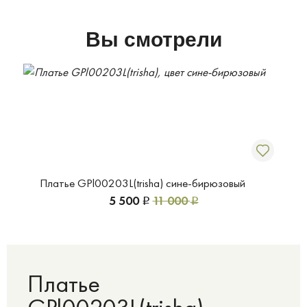
Вы смотрели
Платье GPl00203L(trisha) сине-бирюзовый
5 500
11 000
Р
Р
Платье