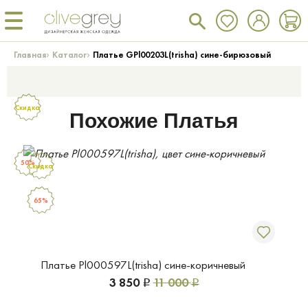
›
›
Главная
Каталог
Платье GPl00203L(trisha) сине-бирюзовый
Скидка
Похожие Платья
50%
Скидка
65%
Платье Pl000597L(trisha) сине-коричневый
3 850
11 000
Р
Р