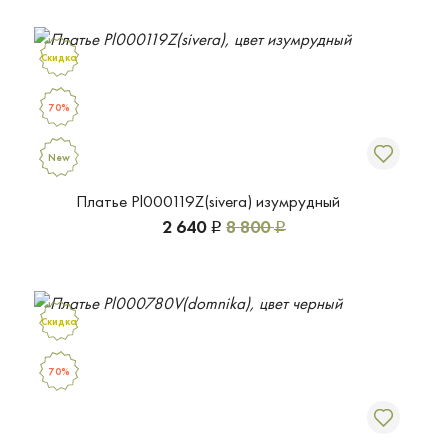
Скидка
70%
New
Платье Pl000119Z(sivera) изумрудный
2 640
8 800
Р
Р
Скидка
70%