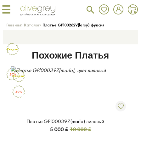
›
›
Главная
Каталог
Платье GPl00262V(larsy) фуксия
Скидка
Похожие Платья
50%
Скидка
50%
Платье GPl00039Z(marla) лиловый
5 000
10 000
Р
Р