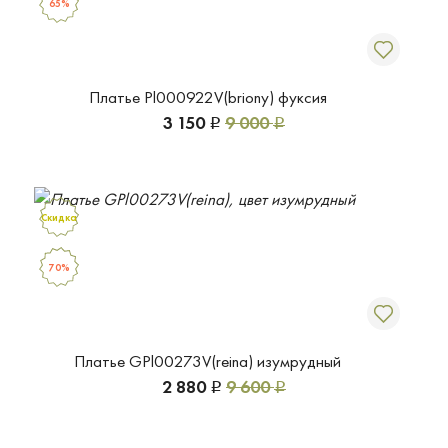
65%
Платье Pl000922V(briony) фуксия
3 150
9 000
Р
Р
Скидка
70%
Платье GPl00273V(reina) изумрудный
2 880
9 600
Р
Р