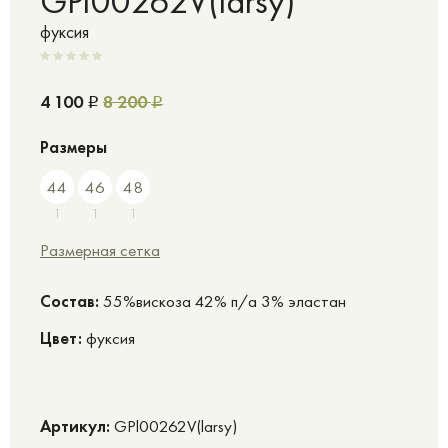
GPl00262V(larsy)
фуксия
4 100
8 200
Р
Р
Размеры
44
46
48
1
1
1
Размерная сетка
Cостав:
55%вискоза 42% п/а 3% эластан
Цвет:
фуксия
Артикул:
GPl00262V(larsy)