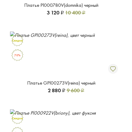
Платье Pl000780V(domnika) черный
3 120
10 400
Р
Р
Скидка
70%
Платье GPl00273V(reina) черный
2 880
9 600
Р
Р
Скидка