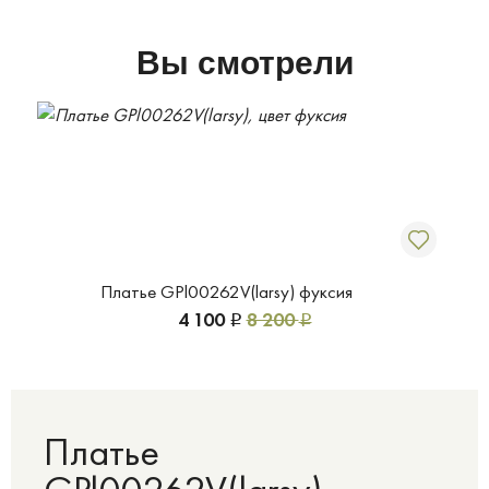
Вы смотрели
Платье GPl00262V(larsy) фуксия
4 100
8 200
Р
Р
Платье