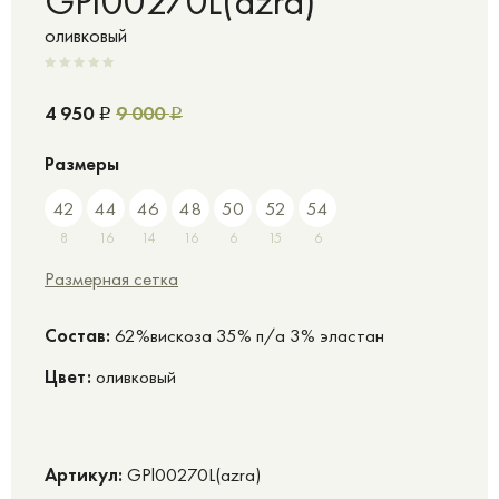
GPl00270L(azra)
оливковый
4 950
9 000
Р
Р
Размеры
42
44
46
48
50
52
54
8
16
14
16
6
15
6
Размерная сетка
Cостав:
62%вискоза 35% п/а 3% эластан
Цвет:
оливковый
Артикул:
GPl00270L(azra)