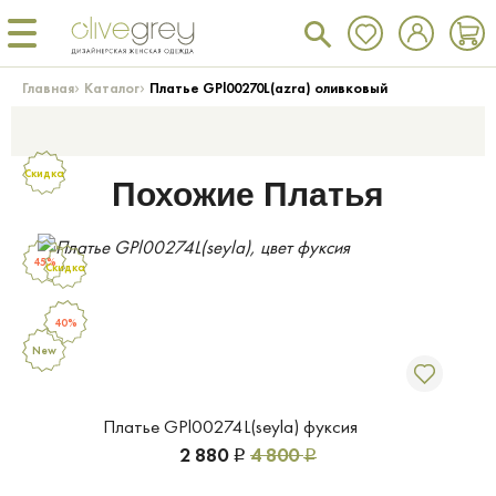
›
›
Главная
Каталог
Платье GPl00270L(azra) оливковый
Скидка
Похожие Платья
45%
Скидка
40%
New
Платье GPl00274L(seyla) фуксия
2 880
4 800
Р
Р