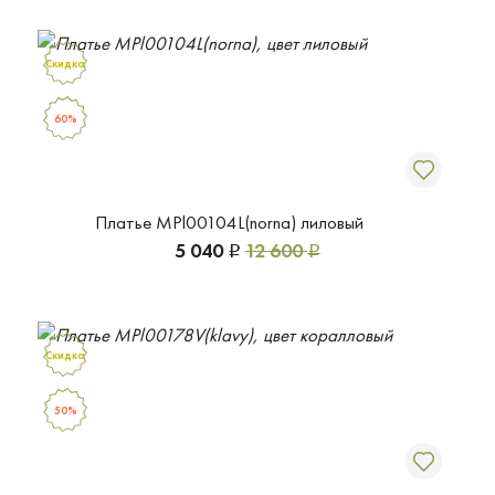
Скидка
60%
Платье MPl00104L(norna) лиловый
5 040
12 600
Р
Р
Скидка
50%