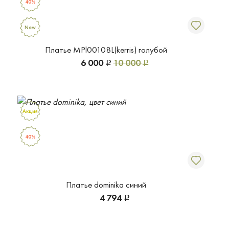
40%
New
Платье MPl00108L(kerris) голубой
6 000
10 000
Р
Р
Акция
40%
Платье dominika синий
4 794
Р