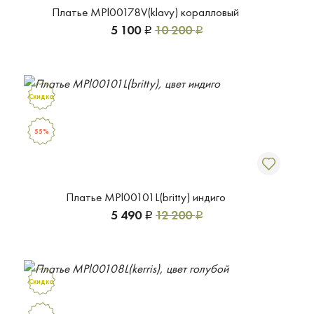
Платье MPl00178V(klavy) коралловый
5 100
10 200
Р
Р
Скидка
55%
Платье MPl00101L(britty) индиго
5 490
12 200
Р
Р
Скидка