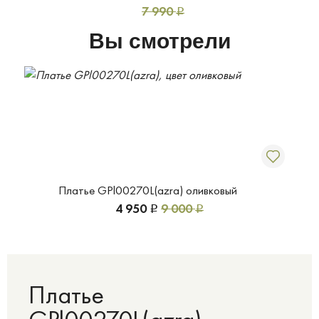
7 990
Р
Вы смотрели
Платье GPl00270L(azra) оливковый
4 950
9 000
Р
Р
Платье