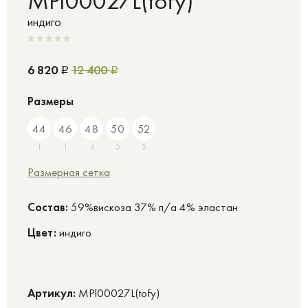
MPl00027L(tofy)
индиго
6 820
12 400
Р
Р
Размеры
44
46
48
50
52
1
1
4
5
5
Размерная сетка
Cостав:
59%вискоза 37% п/а 4% эластан
Цвет:
индиго
Артикул:
MPl00027L(tofy)