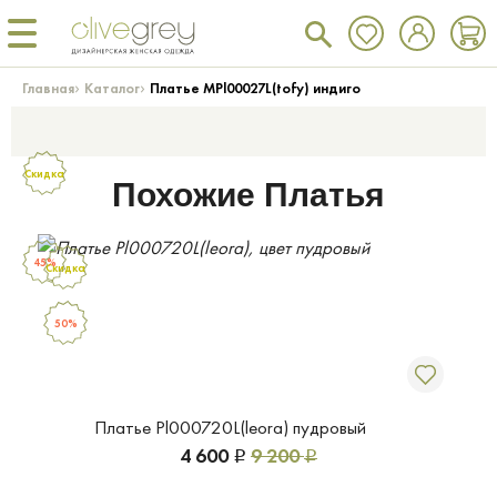
›
›
Главная
Каталог
Платье MPl00027L(tofy) индиго
Скидка
Похожие Платья
45%
Скидка
50%
Платье Pl000720L(leora) пудровый
4 600
9 200
Р
Р