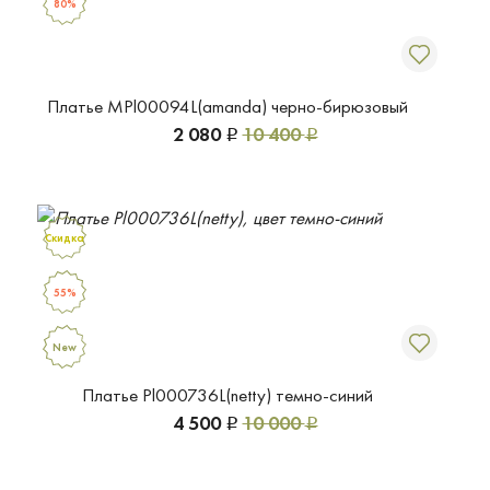
80%
Платье MPl00094L(amanda) черно-бирюзовый
2 080
10 400
Р
Р
Скидка
55%
New
Платье Pl000736L(netty) темно-синий
4 500
10 000
Р
Р