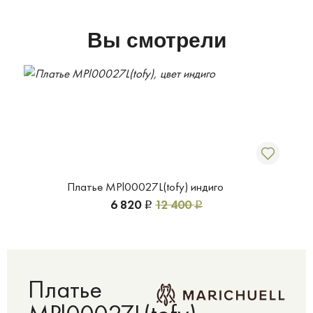
Вы смотрели
Платье MPl00027L(tofy) индиго
6 820
12 400
Р
Р
Платье