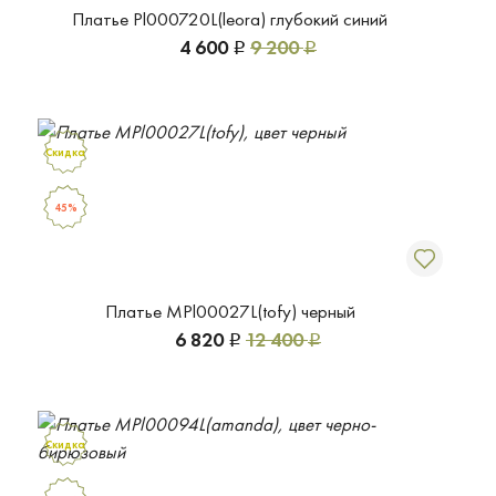
Платье Pl000720L(leora) глубокий синий
4 600
9 200
Р
Р
Скидка
45%
Платье MPl00027L(tofy) черный
6 820
12 400
Р
Р
Скидка