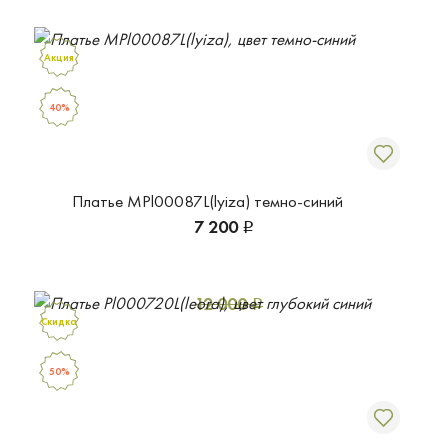
Акция
40%
Платье MPl00087L(lyiza) темно-синий
7 200
Р
12 000
Р
Скидка
50%