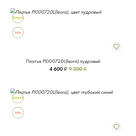
Скидка
50%
Платье Pl000720L(leora) пудровый
4 600
9 200
Р
Р
Скидка
50%