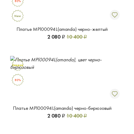
80%
New
Платье MPl00094L(amanda) черно-желтый
2 080
10 400
Р
Р
Скидка
80%
Платье MPl00094L(amanda) черно-бирюзовый
2 080
10 400
Р
Р