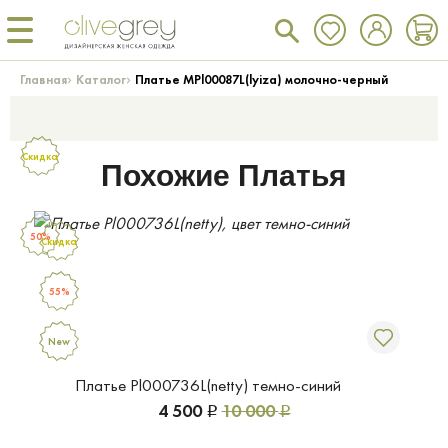
›
›
Главная
Каталог
Платье MPl00087L(lyiza) молочно-черный
Скидка
Похожие Платья
50%
Скидка
55%
New
Платье Pl000736L(netty) темно-синий
4 500
10 000
Р
Р