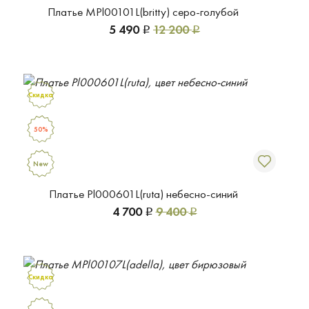
Платье MPl00101L(britty) серо-голубой
5 490
12 200
Р
Р
Скидка
50%
New
Платье Pl000601L(ruta) небесно-синий
4 700
9 400
Р
Р
Скидка