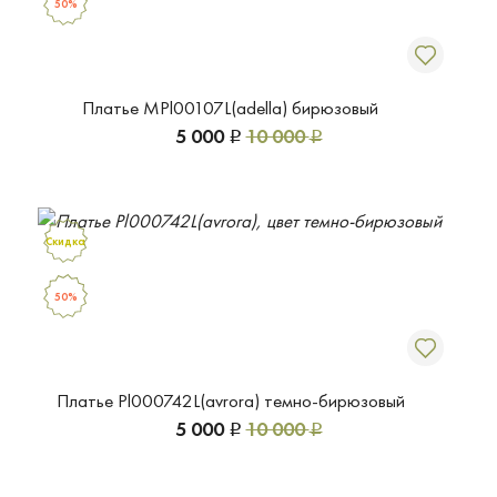
50%
Платье MPl00107L(adella) бирюзовый
5 000
10 000
Р
Р
Скидка
50%
Платье Pl000742L(avrora) темно-бирюзовый
5 000
10 000
Р
Р