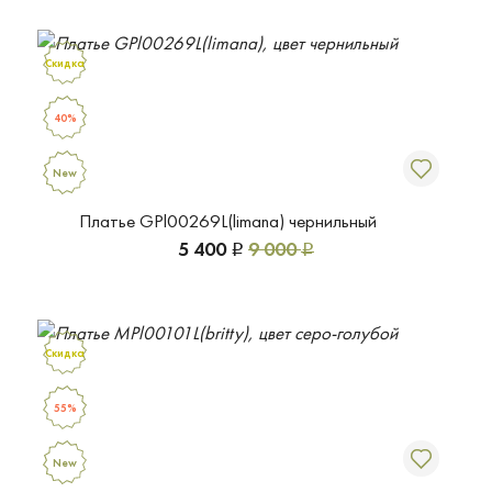
Скидка
40%
New
Платье GPl00269L(limana) чернильный
5 400
9 000
Р
Р
Скидка
55%
New