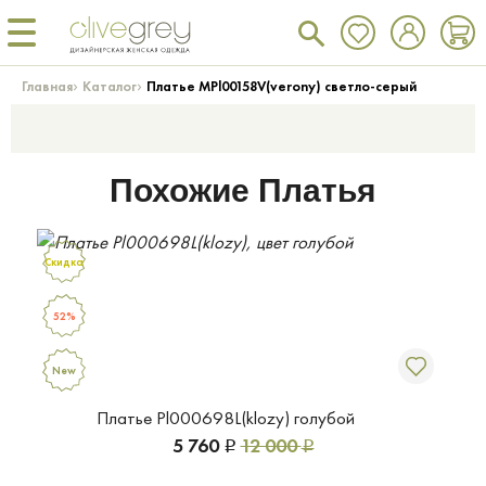
›
›
Главная
Каталог
Платье MPl00158V(verony) светло-серый
Похожие Платья
Скидка
52%
New
Платье Pl000698L(klozy) голубой
5 760
12 000
Р
Р