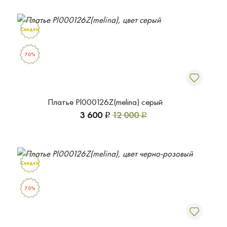
Скидка
70%
Платье Pl000126Z(melina) серый
3 600
12 000
Р
Р
Скидка
70%