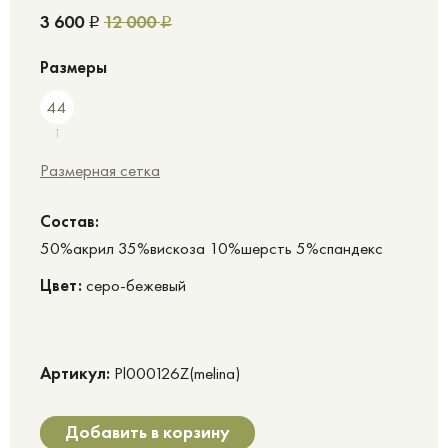
3 600
12 000
Р
Р
Размеры
44
1
Размерная сетка
Cостав:
50%акрил 35%вискоза 10%шерсть 5%спандекс
Цвет:
серо-бежевый
Артикул:
Pl000126Z(melina)
Добавить в корзину