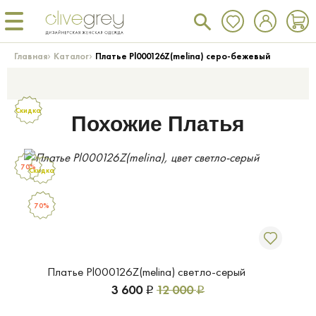
›
›
Главная
Каталог
Платье Pl000126Z(melina) серо-бежевый
Скидка
Похожие Платья
70%
Скидка
70%
Платье Pl000126Z(melina) светло-серый
3 600
12 000
Р
Р