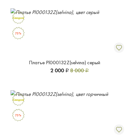
Скидка
75%
Платье Pl000132Z(selvina) серый
2 000
8 000
Р
Р
Скидка
75%