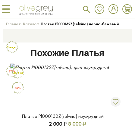
›
›
Главная
Каталог
Платье Pl000132Z(selvina) черно-бежевый
Скидка
Похожие Платья
75%
Скидка
75%
Платье Pl000132Z(selvina) изумрудный
2 000
8 000
Р
Р