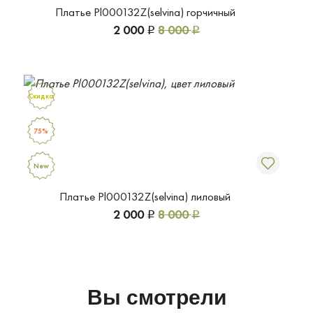
Платье Pl000132Z(selvina) горчичный
2 000
8 000
Р
Р
Скидка
75%
New
Платье Pl000132Z(selvina) лиловый
2 000
8 000
Р
Р
Вы смотрели