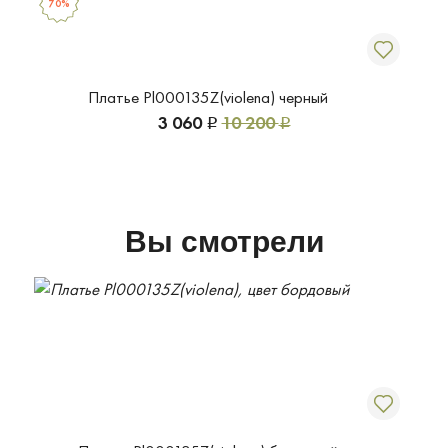
70%
Платье Pl000135Z(violena) черный
3 060
10 200
Р
Р
Вы смотрели