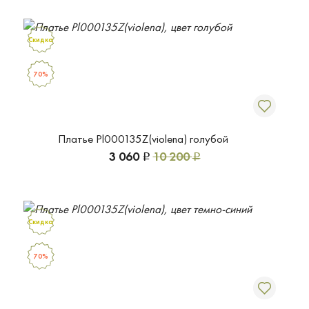
Скидка
70%
Платье Pl000135Z(violena) голубой
3 060
10 200
Р
Р
Скидка
70%