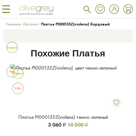
›
›
Главная
Каталог
Платье Pl000135Z(violena) бордовый
Скидка
Похожие Платья
70%
Скидка
70%
Платье Pl000135Z(violena) темно-зеленый
3 060
10 200
Р
Р