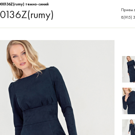
000136Z(rumy) темно-синий
Прием з
00136Z(rumy)
8(915) 