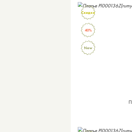
Скидка
40%
New
П