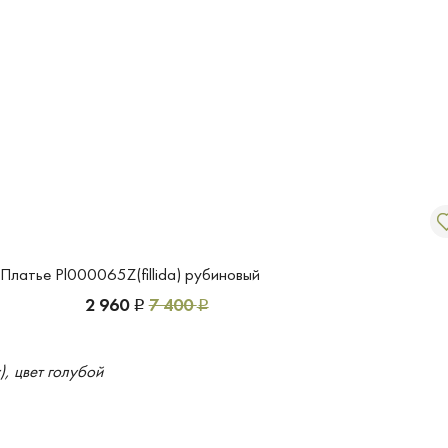
Платье Pl000065Z(fillida) рубиновый
2 960
7 400
Р
Р