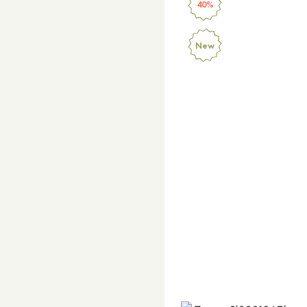
40%
New