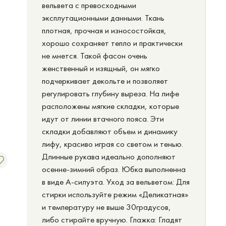
вельвета с превосходными
эксплутационными данными. Ткань
плотная, прочная и износостойкая,
хорошо сохраняет тепло и практически
не мнется. Такой фасон очень
женственный и изящный, он мягко
подчеркивает декольте и позволяет
регулировать глубину выреза. На лифе
расположены мягкие складки, которые
идут от линии втачного пояса. Эти
складки добавляют объем и динамику
лифу, красиво играя со светом и тенью.
Длинные рукава идеально дополняют
осенне-зимний образ. Юбка выполненна
в виде А-силуэта. Уход за вельветом: Для
стирки используйте режим «Деликатная»
и температуру не выше 30градусов,
либо стирайте вручную. Глажка: Гладят