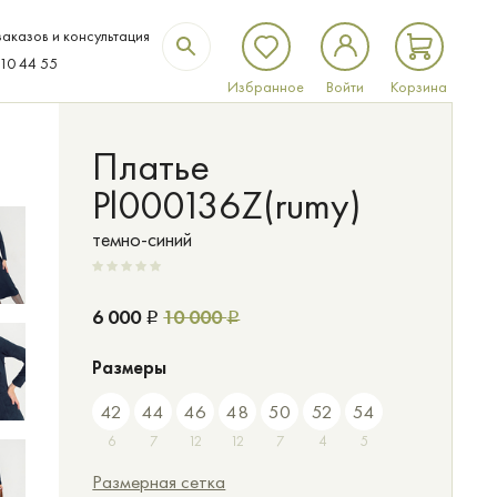
аказов и консультация
310 44 55
Избранное
Войти
Корзина
Платье
Pl000136Z(rumy)
темно-синий
6 000
10 000
Р
Р
Размеры
42
44
46
48
50
52
54
6
7
12
12
7
4
5
Размерная сетка