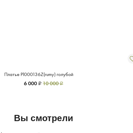
Платье Pl000136Z(rumy) голубой
6 000
10 000
Р
Р
Вы смотрели