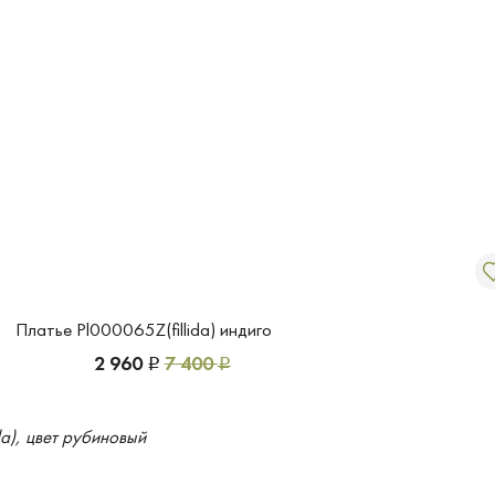
Платье Pl000065Z(fillida) индиго
2 960
7 400
Р
Р