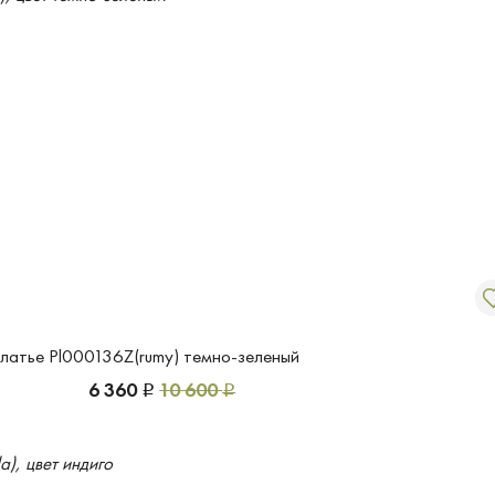
латье Pl000136Z(rumy) темно-зеленый
6 360
10 600
Р
Р