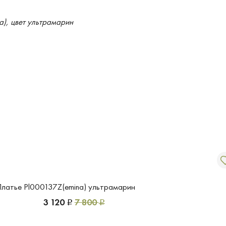
Платье Pl000137Z(emina) ультрамарин
3 120
7 800
Р
Р