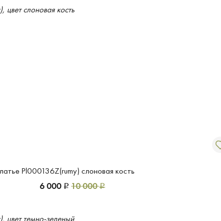
латье Pl000136Z(rumy) слоновая кость
6 000
10 000
Р
Р