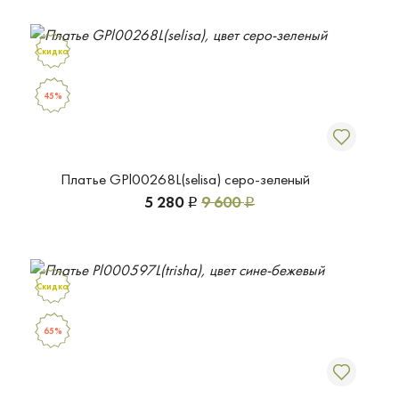
Скидка
45%
Платье GPl00268L(selisa) серо-зеленый
5 280
9 600
Р
Р
Скидка
65%