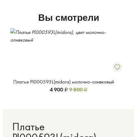
Вы смотрели
Платье Pl000593L(midora) молочно-оливковый
4 900
9 800
Р
Р
Платье