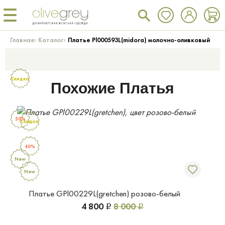
›
›
Главная
Каталог
Платье Pl000593L(midora) молочно-оливковый
Скидка
Похожие Платья
50%
Скидка
40%
New
New
Платье GPl00229L(gretchen) розово-белый
4 800
8 000
Р
Р