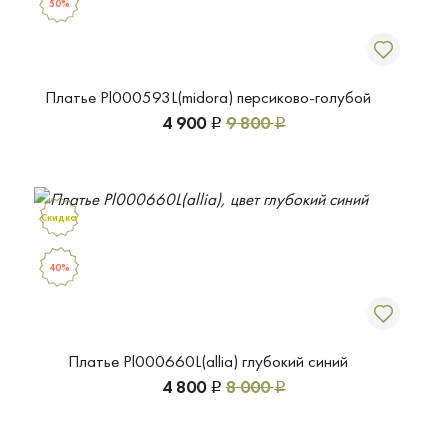
50%
Платье Pl000593L(midora) персиково-голубой
4 900
9 800
Р
Р
Скидка
40%
Платье Pl000660L(allia) глубокий синий
4 800
8 000
Р
Р