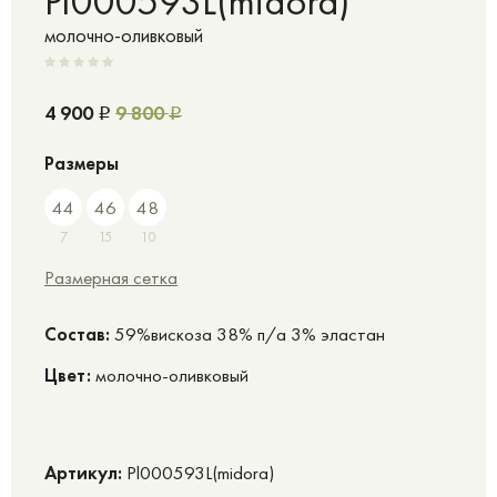
Pl000593L(midora)
молочно-оливковый
4 900
9 800
Р
Р
Размеры
44
46
48
7
15
10
Размерная сетка
Cостав:
59%вискоза 38% п/а 3% эластан
Цвет:
молочно-оливковый
Артикул:
Pl000593L(midora)