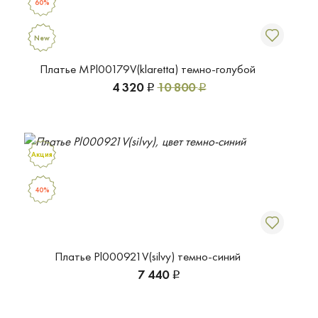
60%
New
Платье MPl00179V(klaretta) темно-голубой
4 320
10 800
Р
Р
Акция
40%
Платье Pl000921V(silvy) темно-синий
7 440
Р