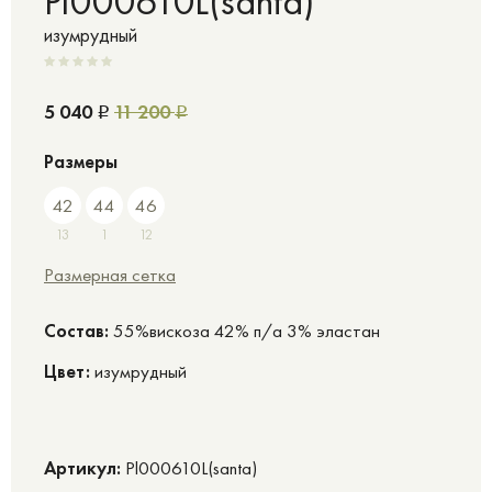
Pl000610L(santa)
изумрудный
5 040
11 200
Р
Р
Размеры
42
44
46
13
1
12
Размерная сетка
Cостав:
55%вискоза 42% п/а 3% эластан
Цвет:
изумрудный
Артикул:
Pl000610L(santa)