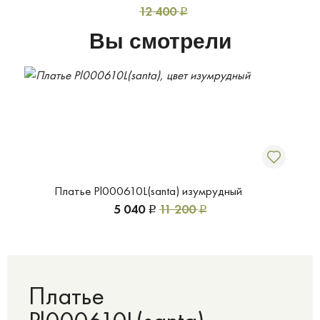
12 400
Р
Вы смотрели
Платье Pl000610L(santa) изумрудный
5 040
11 200
Р
Р
Платье