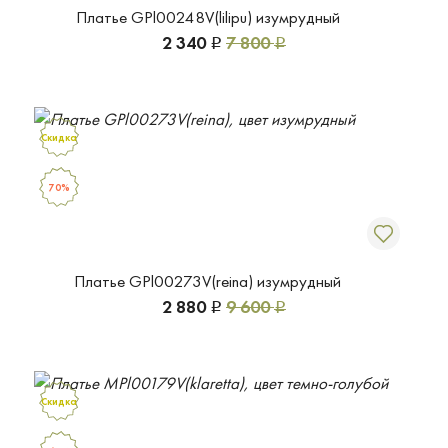
Платье GPl00248V(lilipu) изумрудный
2 340
7 800
Р
Р
Скидка
70%
Платье GPl00273V(reina) изумрудный
2 880
9 600
Р
Р
Скидка