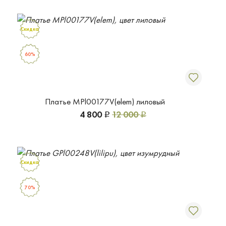
Скидка
60%
Платье MPl00177V(elem) лиловый
4 800
12 000
Р
Р
Скидка
70%