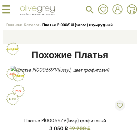
›
›
Главная
Каталог
Платье Pl000610L(santa) изумрудный
Скидка
Похожие Платья
55%
Скидка
75%
New
Платье Pl000697V(lussy) графитовый
3 050
12 200
Р
Р