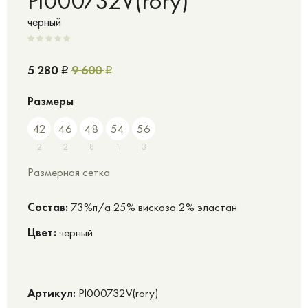
Pl000732V(rory)
черный
5 280
9 600
Р
Р
Размеры
42
46
48
54
56
2
2
8
1
3
Размерная сетка
Cостав:
73%п/а 25% вискоза 2% эластан
Цвет:
черный
Артикул:
Pl000732V(rory)