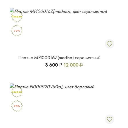
Скидка
70%
Платье MPl00016Z(medina) серо-мятный
3 600
12 000
Р
Р
Скидка
70%