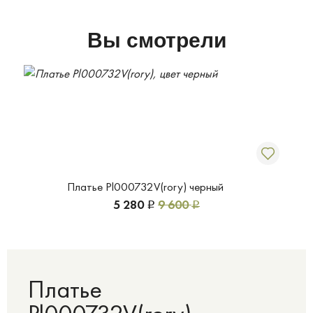
Вы смотрели
Платье Pl000732V(rory) черный
5 280
9 600
Р
Р
Платье