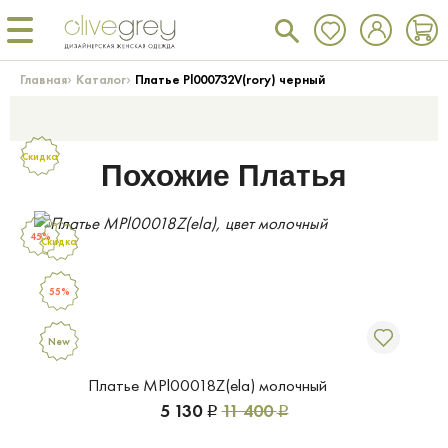
›
›
Главная
Каталог
Платье Pl000732V(rory) черный
Скидка
Похожие Платья
45%
Скидка
55%
New
Платье MPl00018Z(ela) молочный
5 130
11 400
Р
Р