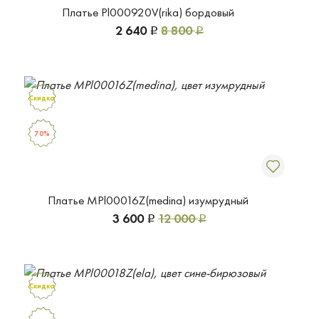
Платье Pl000920V(rika) бордовый
2 640
8 800
Р
Р
Скидка
70%
Платье MPl00016Z(medina) изумрудный
3 600
12 000
Р
Р
Скидка