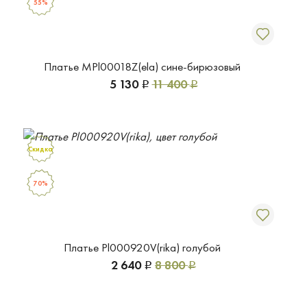
55%
Платье MPl00018Z(ela) сине-бирюзовый
5 130
11 400
Р
Р
Скидка
70%
Платье Pl000920V(rika) голубой
2 640
8 800
Р
Р