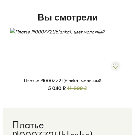
Вы смотрели
Платье Pl000772L(blanka) молочный
5 040
11 200
Р
Р
Платье