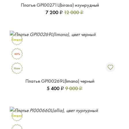
Платье GPl00271L(birasa) изумрудный
7 200
12 000
Р
Р
Скидка
40%
New
Платье GPl00269L(limana) черный
5 400
9 000
Р
Р
Скидка