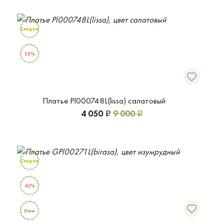
Скидка
55%
Платье Pl000748L(lissa) салатовый
4 050
9 000
Р
Р
Скидка
40%
New