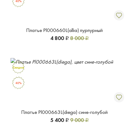
40%
Платье Pl000660L(allia) пурпурный
4 800
8 000
Р
Р
Скидка
40%
Платье Pl000663L(diega) сине-голубой
5 400
9 000
Р
Р