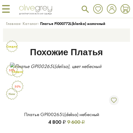
›
›
Главная
Каталог
Платье Pl000772L(blanka) молочный
Скидка
Похожие Платья
55%
Скидка
50%
New
Платье GPl00265L(delisa) небесный
4 800
9 600
Р
Р