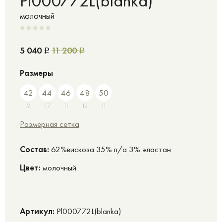
Pl000772L(blanka)
молочный
5 040
11 200
Р
Р
Размеры
42
44
46
48
50
2
17
11
12
11
Размерная сетка
Cостав:
62%вискоза 35% п/а 3% эластан
Цвет:
молочный
Артикул:
Pl000772L(blanka)