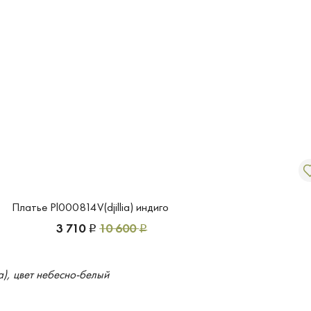
Платье Pl000814V(djillia) индиго
3 710
10 600
Р
Р