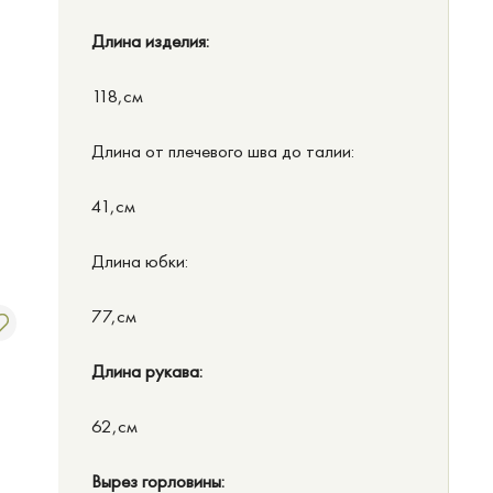
Длина изделия:
118,см
Длина от плечевого шва до талии:
41,см
Длина юбки:
77,см
Длина рукава:
62,см
Вырез горловины: