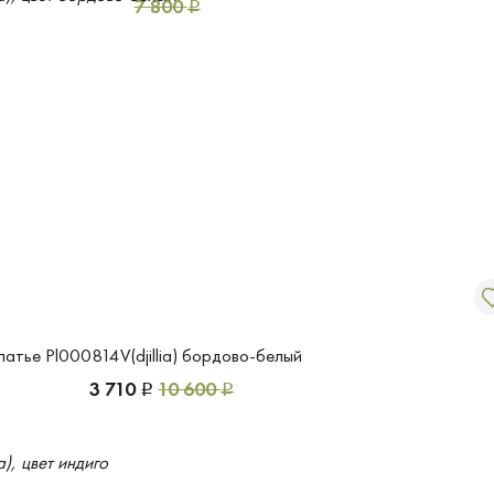
7 800
Р
латье Pl000814V(djillia) бордово-белый
3 710
10 600
Р
Р