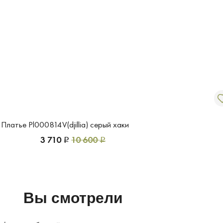
Платье Pl000814V(djillia) серый хаки
3 710
10 600
Р
Р
Вы смотрели