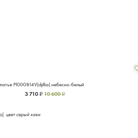
латье Pl000814V(djillia) небесно-белый
3 710
10 600
Р
Р