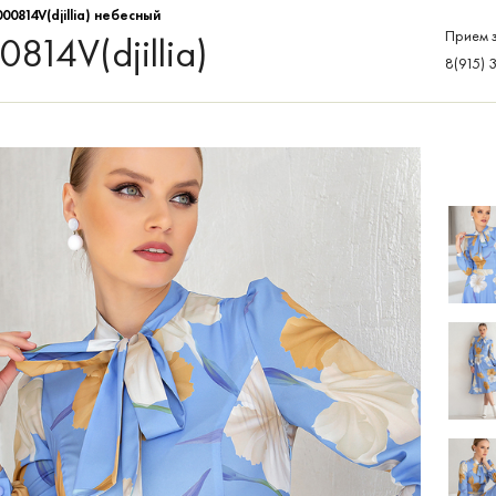
00814V(djillia) небесный
Прием з
814V(djillia)
8(915) 