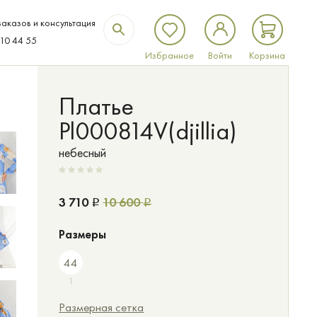
аказов и консультация
310 44 55
Избранное
Войти
Корзина
Платье
Pl000814V(djillia)
небесный
3 710
10 600
Р
Р
Размеры
44
1
Размерная сетка