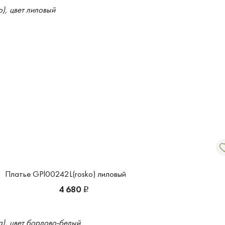
Платье GPl00242L(rosko) лиловый
4 680
Р