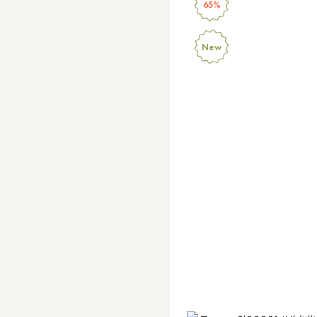
65%
New