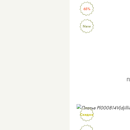
65%
New
П
Скидка