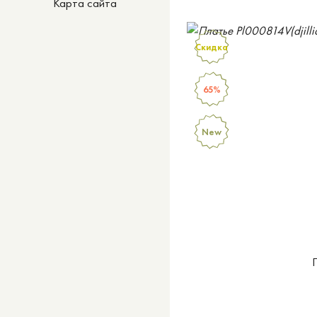
Карта сайта
Скидка
65%
New
П