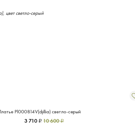
латье Pl000814V(djillia) светло-серый
3 710
10 600
Р
Р