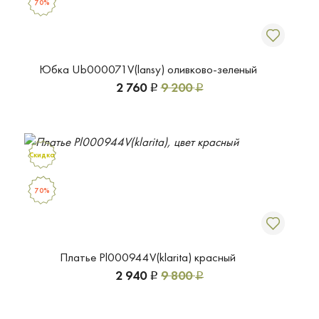
70%
Юбка Ub000071V(lansy) оливково-зеленый
2 760
9 200
Р
Р
Скидка
70%
Платье Pl000944V(klarita) красный
2 940
9 800
Р
Р