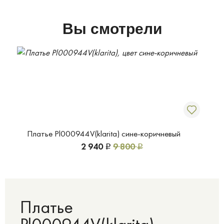
Вы смотрели
Платье Pl000944V(klarita) сине-коричневый
2 940
9 800
Р
Р
Платье