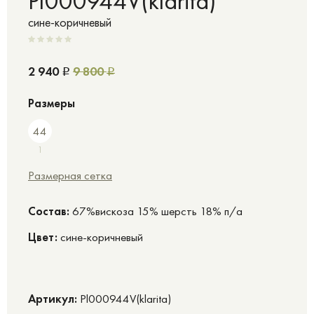
Pl000944V(klarita)
сине-коричневый
2 940
9 800
Р
Р
Размеры
44
1
Размерная сетка
Cостав:
67%вискоза 15% шерсть 18% п/а
Цвет:
сине-коричневый
Артикул:
Pl000944V(klarita)