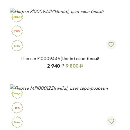
Скидка
70%
New
Платье Pl000944V(klarita) сине-белый
2 940
9 800
Р
Р
Скидка
45%
New