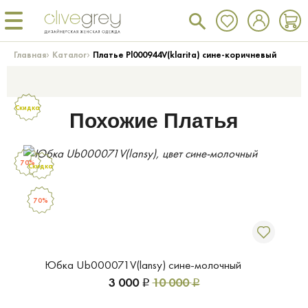
›
›
Главная
Каталог
Платье Pl000944V(klarita) сине-коричневый
Скидка
Похожие Платья
70%
Скидка
70%
Юбка Ub000071V(lansy) сине-молочный
3 000
10 000
Р
Р