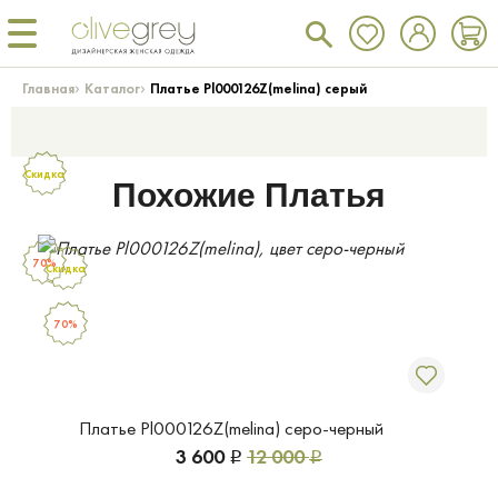
›
›
Главная
Каталог
Платье Pl000126Z(melina) серый
Скидка
Похожие Платья
70%
Скидка
70%
Платье Pl000126Z(melina) серо-черный
3 600
12 000
Р
Р