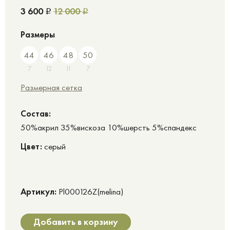
3 600
12 000
Р
Р
Размеры
44
46
48
50
7
12
11
7
Размерная сетка
Cостав:
50%акрил 35%вискоза 10%шерсть 5%спандекс
Цвет:
серый
Артикул:
Pl000126Z(melina)
Добавить в корзину