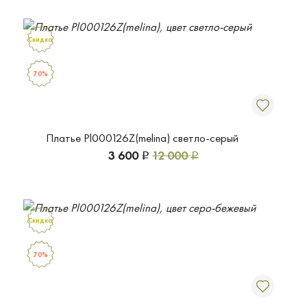
Скидка
70%
Платье Pl000126Z(melina) светло-серый
3 600
12 000
Р
Р
Скидка
70%