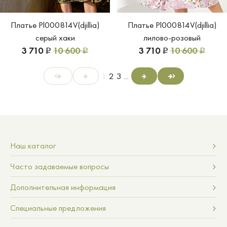
Платье Pl000814V(djillia)
Платье Pl000814V(djillia)
серый хаки
лилово-розовый
3 710
10 600
3 710
10 600
Р
Р
Р
Р
1
2
3
...
Наш каталог
Часто задаваемые вопросы
Дополнительная информация
Специальные предложения