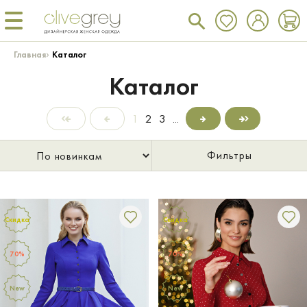
›
Главная
Каталог
Каталог
1
2
3
...
Фильтры
Скидка
Скидка
70%
70%
New
New