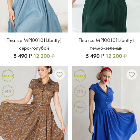
Платье MPl00101L(britty)
Платье MPl00101L(britty)
серо-голубой
темно-зеленый
5 490
12 200
5 490
12 200
Р
Р
Р
Р
Скидка
Скидка
65%
55%
New
New