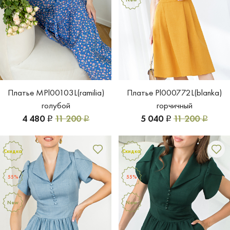
Платье MPl00103L(ramilia)
Платье Pl000772L(blanka)
голубой
горчичный
4 480
11 200
5 040
11 200
Р
Р
Р
Р
Скидка
Скидка
55%
55%
New
New