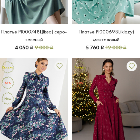
Платье Pl000748L(lissa) серо-
Платье Pl000698L(klozy)
зеленый
ментоловый
4 050
9 000
5 760
12 000
Р
Р
Р
Р
Скидка
Скидка
65%
70%
New
New