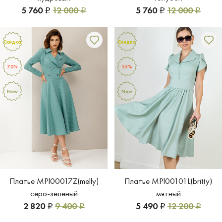
5 760
12 000
5 760
12 000
Р
Р
Р
Р
Скидка
Скидка
70%
55%
New
New
Платье MPl00017Z(melly)
Платье MPl00101L(britty)
серо-зеленый
мятный
2 820
9 400
5 490
12 200
Р
Р
Р
Р