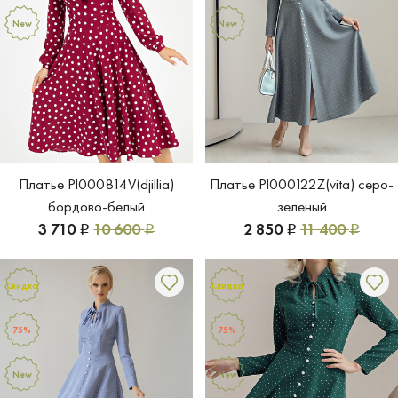
New
New
Платье Pl000814V(djillia)
Платье Pl000122Z(vita) серо-
бордово-белый
зеленый
3 710
10 600
2 850
11 400
Р
Р
Р
Р
Скидка
Скидка
75%
75%
New
New