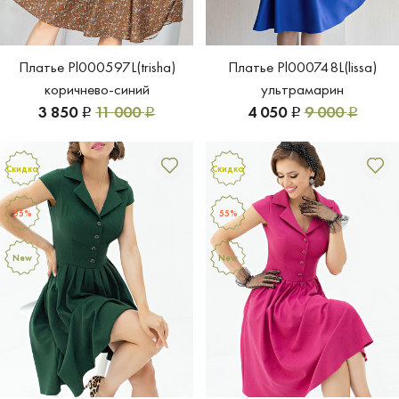
Платье Pl000597L(trisha)
Платье Pl000748L(lissa)
коричнево-синий
ультрамарин
3 850
11 000
4 050
9 000
Р
Р
Р
Р
Скидка
Скидка
55%
55%
New
New