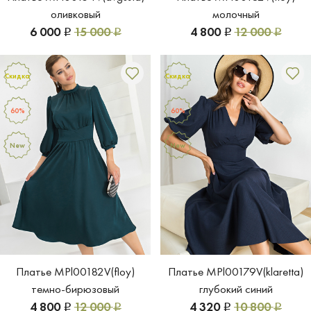
оливковый
молочный
6 000
15 000
4 800
12 000
Р
Р
Р
Р
Скидка
Скидка
60%
60%
New
New
Платье MPl00182V(floy)
Платье MPl00179V(klaretta)
темно-бирюзовый
глубокий синий
4 800
12 000
4 320
10 800
Р
Р
Р
Р