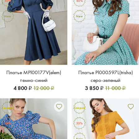
60%
65%
New
New
Платье MPl00177V(elem)
Платье Pl000597L(trisha)
темно-синий
серо-зеленый
4 800
12 000
3 850
11 000
Р
Р
Р
Р
Скидка
Скидка
60%
55%
New
New