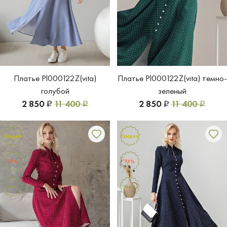
Платье Pl000122Z(vita)
Платье Pl000122Z(vita) темно-
голубой
зеленый
2 850
11 400
2 850
11 400
Р
Р
Р
Р
Скидка
Скидка
75%
75%
New
New