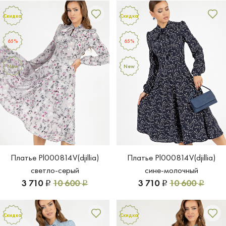
Скидка
Скидка
65%
65%
New
New
Платье Pl000814V(djillia)
Платье Pl000814V(djillia)
светло-серый
сине-молочный
3 710
10 600
3 710
10 600
Р
Р
Р
Р
Скидка
Скидка