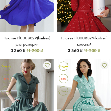
Платье Pl000882V(lanfren)
Платье Pl000882V(lanfren)
ультрамарин
красный
3 360
11 200
3 360
11 200
Р
Р
Р
Р
Скидка
Скидка
55%
52%
New
New