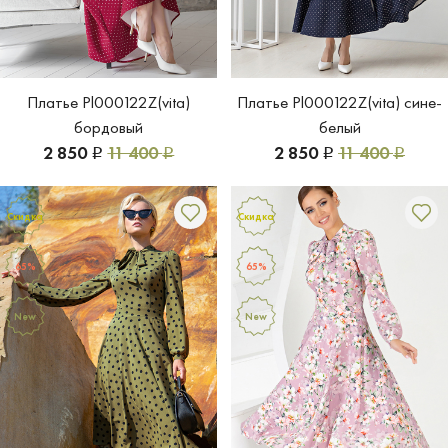
Платье Pl000122Z(vita)
Платье Pl000122Z(vita) сине-
бордовый
белый
2 850
11 400
2 850
11 400
Р
Р
Р
Р
Скидка
Скидка
65%
65%
New
New