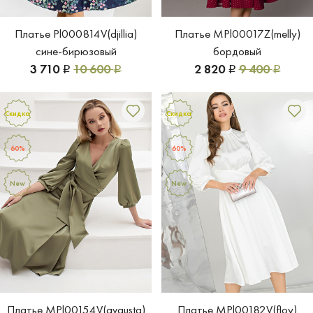
Платье Pl000814V(djillia)
Платье MPl00017Z(melly)
сине-бирюзовый
бордовый
3 710
10 600
2 820
9 400
Р
Р
Р
Р
Скидка
Скидка
60%
60%
New
New
Платье MPl00154V(avgusta)
Платье MPl00182V(floy)