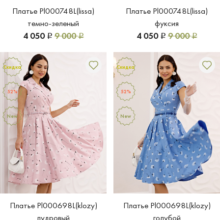
Платье Pl000748L(lissa)
Платье Pl000748L(lissa)
темно-зеленый
фуксия
4 050
9 000
4 050
9 000
Р
Р
Р
Р
Скидка
Скидка
52%
52%
New
New
Платье Pl000698L(klozy)
Платье Pl000698L(klozy)
пудровый
голубой