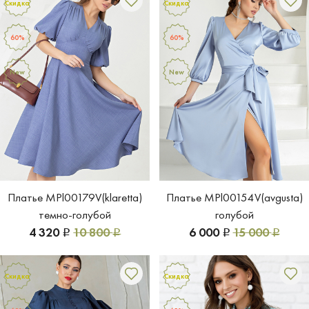
Скидка
Скидка
60%
60%
New
New
Платье MPl00179V(klaretta)
Платье MPl00154V(avgusta)
темно-голубой
голубой
4 320
10 800
6 000
15 000
Р
Р
Р
Р
Скидка
Скидка