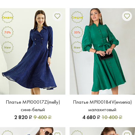
Скидка
Скидка
70%
55%
New
New
Платье MPl00017Z(melly)
Платье MPl00184V(evsenia)
сине-белый
малахитовый
2 820
9 400
4 680
10 400
Р
Р
Р
Р