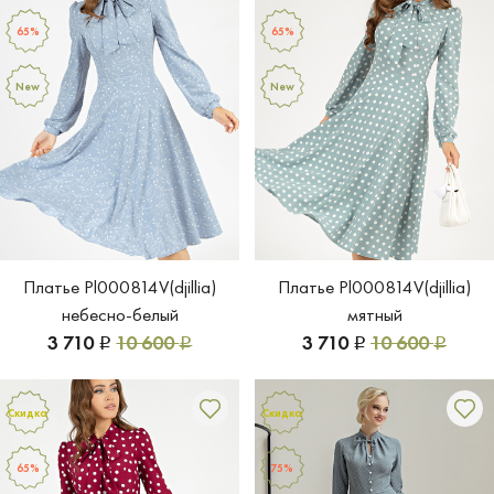
65%
65%
New
New
Платье Pl000814V(djillia)
Платье Pl000814V(djillia)
небесно-белый
мятный
3 710
10 600
3 710
10 600
Р
Р
Р
Р
Скидка
Скидка
65%
75%